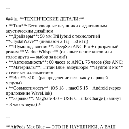
---
### 📊 **ТЕХНИЧЕСКИЕ ДЕТАЛИ:**
• **Тип**: Беспроводные наушники с адаптивным
акустическим дизайном
• **Драйверы**: 50 мм TriHybrid с технологией
**CrystalWave** (диапазон 2 Гц – 50 кГц)
• **Шумоподавление**: DeepSea ANC Pro + прозрачный
режим **Marine Whisper** (слышьте пение китов или
голос друга — выбор за вами!)
• **Автономность**: 60 часов (с ANC), 75 часов (без ANC)
• **Материалы**: Титан Blue, амбушюры **HydroFit Pro**
с гелевым охлаждением
• **Вес**: 310 г (распределение веса как у парящей
медузы)
• **Совместимость**: iOS 18+, macOS 15+, Android (через
приложение WaveLink)
• **Зарядка**: MagSafe 4.0 + USB-C TurboCharge (5 минут
= 8 часов звука) ⚡
---
**AirPods Max Blue — ЭТО НЕ НАУШНИКИ, А ВАШ