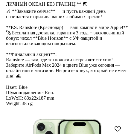
ЛИЧНЫЙ ОКЕАН БЕЗ ГРАНИЦ!** 🌏
🎶 **Закажите сейчас** — и пусть каждый день
начинается с прилива ваших любимых треков!
**P.S. Ramstore (Краснодар) — ваш компас в мире Apple!**
🚀 Бесплатная доставка, гарантия 3 года + эксклюзивный
бонус: чехол **Blue Horizon** с УФ-защитой и
влагоотталкивающим покрытием.
**Финальный акцент**:
Ramstore — там, где технологии встречают стихию!
Заберите AirPods Max 2024 в цвете Blue уже сегодня —
онлайн или в магазине. Нырните в звук, который не имеет
дна! 🌊
Цвет: Blue
Шумоподавление: Есть
LxWxH: 83x22x187 mm
Weight: 385 g