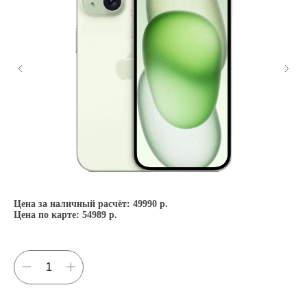
Цена за наличный расчёт:
49990 р.
Це
Цена по карте:
54989 р.
Це