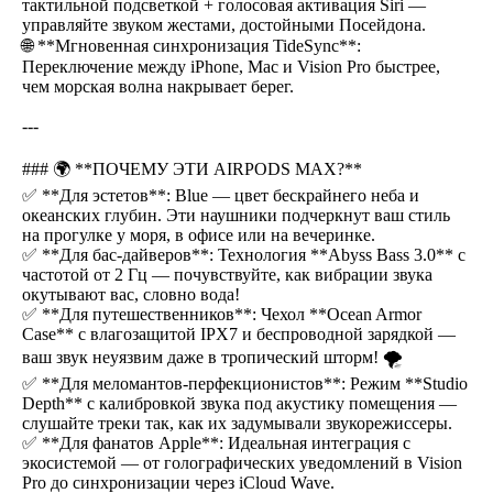
тактильной подсветкой + голосовая активация Siri —
управляйте звуком жестами, достойными Посейдона.
🌐 **Мгновенная синхронизация TideSync**:
Переключение между iPhone, Mac и Vision Pro быстрее,
чем морская волна накрывает берег.
---
### 🌍 **ПОЧЕМУ ЭТИ AIRPODS MAX?**
✅ **Для эстетов**: Blue — цвет бескрайнего неба и
океанских глубин. Эти наушники подчеркнут ваш стиль
на прогулке у моря, в офисе или на вечеринке.
✅ **Для бас-дайверов**: Технология **Abyss Bass 3.0** с
частотой от 2 Гц — почувствуйте, как вибрации звука
окутывают вас, словно вода!
✅ **Для путешественников**: Чехол **Ocean Armor
Case** с влагозащитой IPX7 и беспроводной зарядкой —
ваш звук неуязвим даже в тропический шторм! 🌪️
✅ **Для меломантов-перфекционистов**: Режим **Studio
Depth** с калибровкой звука под акустику помещения —
слушайте треки так, как их задумывали звукорежиссеры.
✅ **Для фанатов Apple**: Идеальная интеграция с
экосистемой — от голографических уведомлений в Vision
Pro до синхронизации через iCloud Wave.