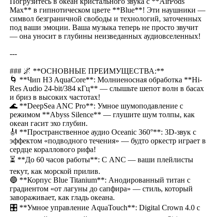
Погрузитесь в океан кристального звука с **AirPods
Max** в гипнотическом цвете **Blue**! Эти наушники —
символ безграничной свободы и технологий, заточенных
под ваши эмоции. Ваша музыка теперь не просто звучит
— она уносит в глубины неизведанных аудиовселенных!
---
### 🌌 **ОСНОВНЫЕ ПРЕИМУЩЕСТВА:**
🌀 **Чип H3 AquaCore**: Молниеносная обработка **Hi-
Res Audio 24-bit/384 кГц** — слышьте шепот волн в басах
и бриз в высоких частотах!
🌊 **DeepSea ANC Pro**: Умное шумоподавление с
режимом **Abyss Silence** — глушите шум толпы, как
океан гасит эхо глубин.
🎻 **Пространственное аудио Oceanic 360°**: 3D-звук с
эффектом «подводного течения» — будто оркестр играет в
сердце кораллового рифа!
⏳ **До 60 часов работы**: С ANC — ваши плейлисты
текут, как морской прилив.
🔵 **Корпус Blue Titanium**: Анодированный титан с
градиентом «от лагуны до сапфира» — стиль, который
завораживает, как гладь океана.
🎛️ **Умное управление AquaTouch**: Digital Crown 4.0 с