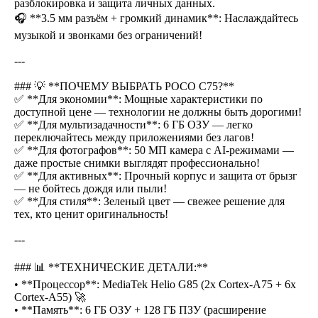
разблокировка и защита личных данных.
🎧 **3.5 мм разъём + громкий динамик**: Наслаждайтесь
музыкой и звонками без ограничений!
---
### 💡 **ПОЧЕМУ ВЫБРАТЬ POCO C75?**
✅ **Для экономии**: Мощные характеристики по
доступной цене — технологии не должны быть дорогими!
✅ **Для мультизадачности**: 6 ГБ ОЗУ — легко
переключайтесь между приложениями без лагов!
✅ **Для фотографов**: 50 МП камера с AI-режимами —
даже простые снимки выглядят профессионально!
✅ **Для активных**: Прочный корпус и защита от брызг
— не бойтесь дождя или пыли!
✅ **Для стиля**: Зеленый цвет — свежее решение для
тех, кто ценит оригинальность!
---
### 📊 **ТЕХНИЧЕСКИЕ ДЕТАЛИ:**
• **Процессор**: MediaTek Helio G85 (2x Cortex-A75 + 6x
Cortex-A55) 🚀
• **Память**: 6 ГБ ОЗУ + 128 ГБ ПЗУ (расширение