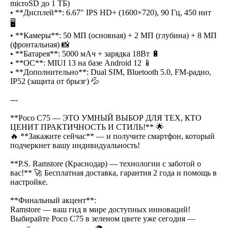
microSD до 1 ТБ)
• **Дисплей**: 6.67" IPS HD+ (1600×720), 90 Гц, 450 нит
🖥
• **Камеры**: 50 МП (основная) + 2 МП (глубина) + 8 МП
(фронтальная) 📸
• **Батарея**: 5000 мАч + зарядка 18Вт 🔋
• **ОС**: MIUI 13 на базе Android 12 📱
• **Дополнительно**: Dual SIM, Bluetooth 5.0, FM-радио,
IP52 (защита от брызг) 💦
---
**Poco C75 — ЭТО УМНЫЙ ВЫБОР ДЛЯ ТЕХ, КТО
ЦЕНИТ ПРАКТИЧНОСТЬ И СТИЛЬ!** 🌟
🔥 **Закажите сейчас** — и получите смартфон, который
подчеркнет вашу индивидуальность!
**P.S. Ramstore (Краснодар) — технологии с заботой о
вас!** 🚀 Бесплатная доставка, гарантия 2 года и помощь в
настройке.
**Финальный акцент**:
Ramstore — ваш гид в мире доступных инноваций!
Выбирайте Poco C75 в зеленом цвете уже сегодня —