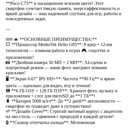
**Poco C75** в насыщенном зеленом цвете! Этот
смартфон сочетает ёмкую память, энергоэффективность и
яркий дизайн — ваш надежный спутник для игр, работы и
повседневных задач.
---
### 🔥 **ОСНОВНЫЕ ПРЕИМУЩЕСТВА:**
💥 **Процессор MediaTek Helio G85**: 8 ядер + 12-нм
технология — плавная работа в играх 🎮, соцсетях и
приложениях!
📸 **Двойная камера 50 МП + 2 МП**: AI-сцены и
портретный режим — ваши фото заиграют новыми
красками!
🖥 **Экран 6.67" IPS HD+**: Частота **90 Гц** и яркие
цвета — идеально для видео, игр и чтения!
💾 **6 ГБ ОЗУ + 128 ГБ ПЗУ**: Храните фото, музыку и
приложения + слот для microSD до **1 ТБ**!
🔋 **Батарея 5000 мАч**: До **2 дней** автономности —
смартфон не подведет даже в путешествии!
🌱 **Дизайн Green**: Строгий матовый корпус с акцентом
на эко-стиль — гармония с природой в каждой детали!
🔒 **Сканер отпечатка пальца**: Мгновенная