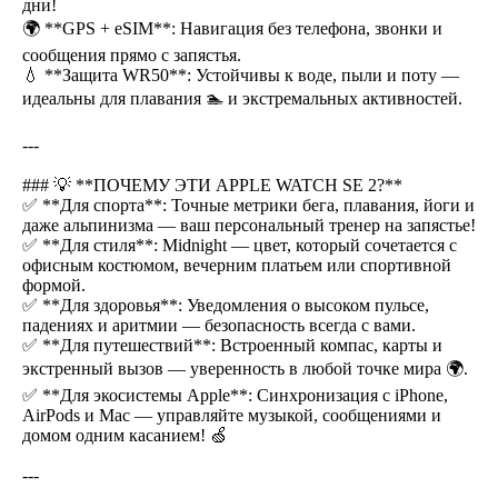
дни!
🌍 **GPS + eSIM**: Навигация без телефона, звонки и
сообщения прямо с запястья.
💧 **Защита WR50**: Устойчивы к воде, пыли и поту —
идеальны для плавания 🏊 и экстремальных активностей.
---
### 💡 **ПОЧЕМУ ЭТИ APPLE WATCH SE 2?**
✅ **Для спорта**: Точные метрики бега, плавания, йоги и
даже альпинизма — ваш персональный тренер на запястье!
✅ **Для стиля**: Midnight — цвет, который сочетается с
офисным костюмом, вечерним платьем или спортивной
формой.
✅ **Для здоровья**: Уведомления о высоком пульсе,
падениях и аритмии — безопасность всегда с вами.
✅ **Для путешествий**: Встроенный компас, карты и
экстренный вызов — уверенность в любой точке мира 🌍.
✅ **Для экосистемы Apple**: Синхронизация с iPhone,
AirPods и Mac — управляйте музыкой, сообщениями и
домом одним касанием! 🍏
---