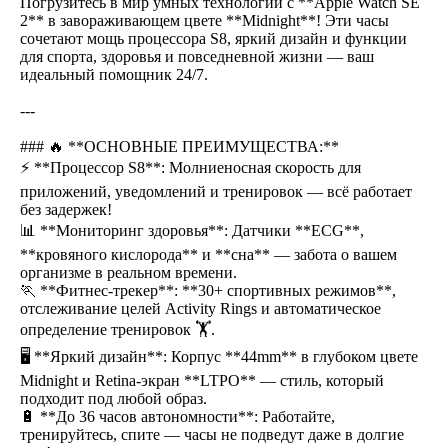
Погрузитесь в мир умных технологий с **Apple Watch SE
2** в завораживающем цвете **Midnight**! Эти часы
сочетают мощь процессора S8, яркий дизайн и функции
для спорта, здоровья и повседневной жизни — ваш
идеальный помощник 24/7.
---
### 🔥 **ОСНОВНЫЕ ПРЕИМУЩЕСТВА:**
⚡ **Процессор S8**: Молниеносная скорость для
приложений, уведомлений и тренировок — всё работает
без задержек!
📊 **Мониторинг здоровья**: Датчики **ECG**,
**кровяного кислорода** и **сна** — забота о вашем
организме в реальном времени.
🏃 **Фитнес-трекер**: **30+ спортивных режимов**,
отслеживание целей Activity Rings и автоматическое
определение тренировок 🏋️.
🖥 **Яркий дизайн**: Корпус **44mm** в глубоком цвете
Midnight и Retina-экран **LTPO** — стиль, который
подходит под любой образ.
🔋 **До 36 часов автономности**: Работайте,
тренируйтесь, спите — часы не подведут даже в долгие