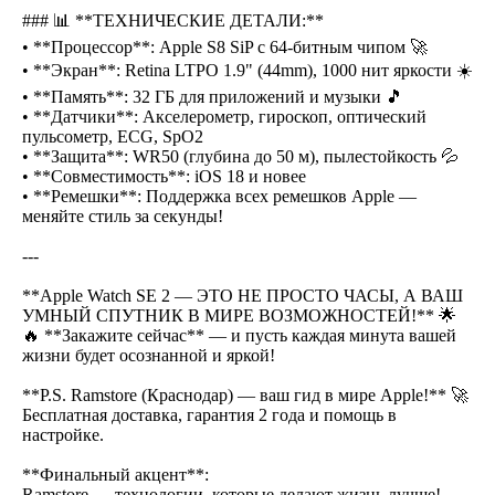
### 📊 **ТЕХНИЧЕСКИЕ ДЕТАЛИ:**
• **Процессор**: Apple S8 SiP с 64-битным чипом 🚀
• **Экран**: Retina LTPO 1.9" (44mm), 1000 нит яркости ☀️
• **Память**: 32 ГБ для приложений и музыки 🎵
• **Датчики**: Акселерометр, гироскоп, оптический
пульсометр, ECG, SpO2
• **Защита**: WR50 (глубина до 50 м), пылестойкость 💦
• **Совместимость**: iOS 18 и новее
• **Ремешки**: Поддержка всех ремешков Apple —
меняйте стиль за секунды!
---
**Apple Watch SE 2 — ЭТО НЕ ПРОСТО ЧАСЫ, А ВАШ
УМНЫЙ СПУТНИК В МИРЕ ВОЗМОЖНОСТЕЙ!** 🌟
🔥 **Закажите сейчас** — и пусть каждая минута вашей
жизни будет осознанной и яркой!
**P.S. Ramstore (Краснодар) — ваш гид в мире Apple!** 🚀
Бесплатная доставка, гарантия 2 года и помощь в
настройке.
**Финальный акцент**:
Ramstore — технологии, которые делают жизнь лучше!