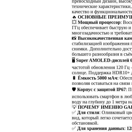
превосходный дизайн, высок
технические характеристики,
качество и функциональность
🔥
ОСНОВНЫЕ ПРЕИМУЩ
💥
Мощный процессор
: Вос
ГГц обеспечивает быструю и 
многозадачностью и требова
📸
Высококачественная ка
стабилизацией изображения п
снимки. Дополнительно дост
большего разнообразия в съё
🖥
Super AMOLED-дисплей 6
частотой обновления 120 Гц 
солнце. Поддержка HDR10+ д
🔋
Ёмкость 5000 мАч
: Обес
позволяя оставаться на связи 
🛡
Корпус с защитой IP67
: 
использовать смартфон в лю
воду на глубину до 1 метра н
💡
ПОЧЕМУ ИМЕННО GAL
✅
Для стиля
: Оливковый цв
вид, который легко сочетае
обстановкой.
✅
Для хранения данных
:
12