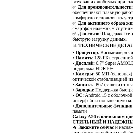
всех ваших любимых приложе
✅
Для производительности
обеспечивают плавную работ
комфортно использовать устр
✅
Для активного образа жи
смартфон надёжным спутник
✅
Для связи
: Поддержка сет
быструю загрузку данных.
📊
ТЕХНИЧЕСКИЕ ДЕТАЛ
•
Процессор
: Восьмиядерный 
•
Память
: 128 ГБ встроенно
•
Дисплей
: 6.7" Super AMOLE
поддержка HDR10+
•
Камеры
: 50 МП (основная)
оптической стабилизацией и
•
Защита
: IP67 (защита от п
•
Зарядка
: Поддержка быстро
•
ОС
: Android 15 с оболочк
интерфейс и повышенную ко
•
Дополнительные функции
памяти
Galaxy A56 в оливковом
СТИЛЬНЫЙ И НАДЁЖНЫ
🔥
Закажите сейчас
и наслаж
стильного устройства с объё