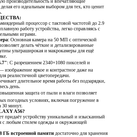
ую производительность и впечатляющие
 делая его идеальным выбором для тех, кто ценит
.
ЕСТВА:
ьмиядерный процессор с тактовой частотой до 2.9
плавную работу устройства, легко справляясь с
тельными играми.
мера
: Основная камера на 50 МП с оптической
озволяет делать чёткие и детализированные
упны ультраширокая и макрокамеры для ещё
мке.
.7"
: С разрешением 2340×1080 пикселей и
— изображение яркое и контрастное даже на
ля реалистичной цветопередачи.
печивает длительное время работы без подзарядки,
весь день.
Повышенная защита от пыли и влаги позволяет
бых погодных условиях, включая погружение в
а 30 минут.
AXY A56?
ет придаёт устройству уникальный и изысканный
тся с любым стилем одежды и окружающей
8 ГБ встроенной памяти
достаточно для хранения