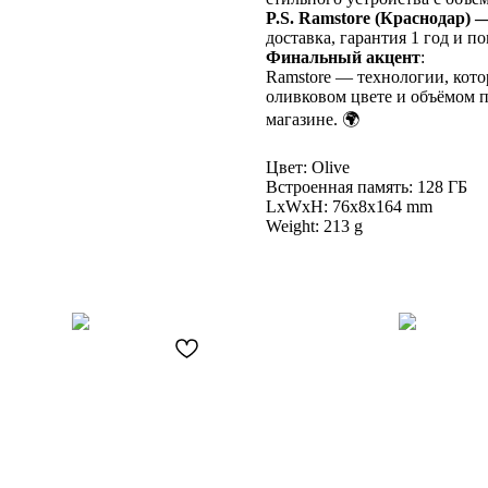
P.S. Ramstore (Краснодар)
доставка, гарантия 1 год и п
Финальный акцент
:
Ramstore — технологии, кото
оливковом цвете и объёмом 
магазине. 🌍
Цвет: Olive
Встроенная память: 128 ГБ
LxWxH: 76x8x164 mm
Weight: 213 g