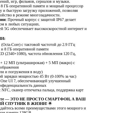
ний, игр, фильмов, сериалов и музыки.
: 8 ГБ оперативной памяти и мощный процессор
у и быструю загрузку приложений, позволяя
ойство в режиме многозадачности.
зни
: Прочный корпус с защитой IP67 делает
ом в любых ситуациях.
ей 5G обеспечивает высокоскоростной интернет и
И:
(Octa-Core) с тактовой частотой до 2.9 ГГц
й и 8 ГБ оперативной памяти
D (2340×1080), частота обновления 120 Гц,
 + 12 МП (ультраширокая) + 5 МП (макро) с
зображения
ыли и погружения в воду)
й зарядки мощностью 45 Вт (0-100% за час)
ой One UI 7, обеспечивающей улучшенный
нфиденциальность данных
: NFC, сканер отпечатка пальца, поддержка карт
 цвете — ЭТО НЕ ПРОСТО СМАРТФОН, А ВАШ
Й СПУТНИК В ЖИЗНИ!
🌟
дайтесь всеми преимуществами этого мощного и
мом памяти 128GB.