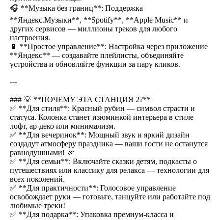
🎧 **Музыка без границ**: Поддержка
**Яндекс.Музыки**, **Spotify**, **Apple Music** и
других сервисов — миллионы треков для любого
настроения.
📱 **Простое управление**: Настройка через приложение
**Яндекс** — создавайте плейлисты, объединяйте
устройства и обновляйте функции за пару кликов.
---
### 💡 **ПОЧЕМУ ЭТА СТАНЦИЯ 2?**
✅ **Для стиля**: Красный рубин — символ страсти и
статуса. Колонка станет изюминкой интерьера в стиле
лофт, ар-деко или минимализм.
✅ **Для вечеринок**: Мощный звук и яркий дизайн
создадут атмосферу праздника — ваши гости не останутся
равнодушными! 🎉
✅ **Для семьи**: Включайте сказки детям, подкасты о
путешествиях или классику для релакса — технологии для
всех поколений.
✅ **Для практичности**: Голосовое управление
освобождает руки — готовьте, танцуйте или работайте под
любимые треки!
✅ **Для подарка**: Упаковка премиум-класса и