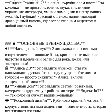
**Яндекс.Станцией 2** в огненно-рубиновом цвете! Эта
колонка — не просто источник звука, а истинное
украшение интерьера, умный помощник и центр ваших
эмоций. Глубокий красный оттенок, напоминающий
драгоценный камень, сделает её главным акцентом в
любой комнате.
---
### 🔥 **ОСНОВНЫЕ ПРЕИМУЩЕСТВА:**
🔊 **Насыщенный звук**: 2 динамика с пассивными
излучателями — мощные басы, кристальные высокие
частоты и идеальный баланс для рока, джаза или
электроники!
🤖 **Алиса 2.0**: Управляйте музыкой, ставьте
напоминания, узнавайте погоду и управляйте домом
голосом — просто скажите: *«Алиса, включи
танцевальный микс»*!
🏡 **Умный дом**: Управляйте светом, розетками,
камерами и другими устройствами через **Яндекс IoT**
— технологии служат вашим желаниям.
❤️ **Роскошный дизайн**: Рубиново-красный матовый
корпус с золотистыми акцентами — элегантность, которая
притягивает взгляды.