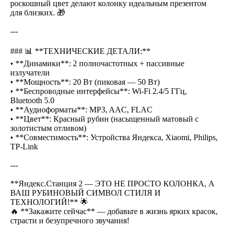
роскошный цвет делают колонку идеальным презентом
для близких. 🎁
---
### 📊 **ТЕХНИЧЕСКИЕ ДЕТАЛИ:**
• **Динамики**: 2 полночастотных + пассивные
излучатели
• **Мощность**: 20 Вт (пиковая — 50 Вт)
• **Беспроводные интерфейсы**: Wi-Fi 2.4/5 ГГц,
Bluetooth 5.0
• **Аудиоформаты**: MP3, AAC, FLAC
• **Цвет**: Красный рубин (насыщенный матовый с
золотистым отливом)
• **Совместимость**: Устройства Яндекса, Xiaomi, Philips,
TP-Link
---
**Яндекс.Станция 2 — ЭТО НЕ ПРОСТО КОЛОНКА, А
ВАШ РУБИНОВЫЙ СИМВОЛ СТИЛЯ И
ТЕХНОЛОГИЙ!** 🌟
🔥 **Закажите сейчас** — добавьте в жизнь ярких красок,
страсти и безупречного звучания!