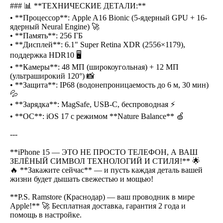
### 📊 **ТЕХНИЧЕСКИЕ ДЕТАЛИ:**
• **Процессор**: Apple A16 Bionic (5-ядерный GPU + 16-
ядерный Neural Engine) 🚀
• **Память**: 256 ГБ
• **Дисплей**: 6.1" Super Retina XDR (2556×1179),
поддержка HDR10 🖥
• **Камеры**: 48 МП (широкоугольная) + 12 МП
(ультраширокий 120°) 📸
• **Защита**: IP68 (водонепроницаемость до 6 м, 30 мин)
💦
• **Зарядка**: MagSafe, USB-C, беспроводная ⚡
• **ОС**: iOS 17 с режимом **Nature Balance** 🍏
---
**iPhone 15 — ЭТО НЕ ПРОСТО ТЕЛЕФОН, А ВАШ
ЗЕЛЁНЫЙ СИМВОЛ ТЕХНОЛОГИЙ И СТИЛЯ!** 🌟
🔥 **Закажите сейчас** — и пусть каждая деталь вашей
жизни будет дышать свежестью и мощью!
**P.S. Ramstore (Краснодар) — ваш проводник в мире
Apple!** 🚀 Бесплатная доставка, гарантия 2 года и
помощь в настройке.