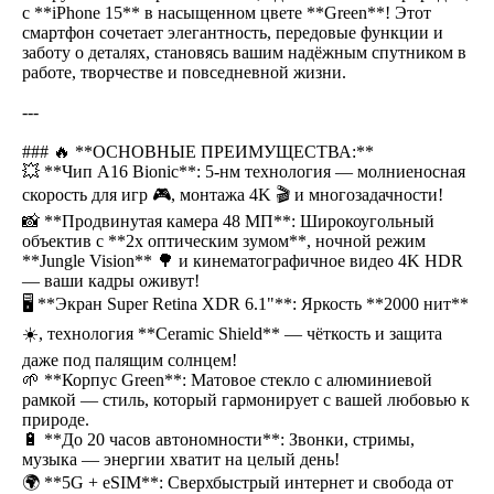
с **iPhone 15** в насыщенном цвете **Green**! Этот
смартфон сочетает элегантность, передовые функции и
заботу о деталях, становясь вашим надёжным спутником в
работе, творчестве и повседневной жизни.
---
### 🔥 **ОСНОВНЫЕ ПРЕИМУЩЕСТВА:**
💥 **Чип A16 Bionic**: 5-нм технология — молниеносная
скорость для игр 🎮, монтажа 4K 🎬 и многозадачности!
📸 **Продвинутая камера 48 МП**: Широкоугольный
объектив с **2x оптическим зумом**, ночной режим
**Jungle Vision** 🌳 и кинематографичное видео 4K HDR
— ваши кадры оживут!
🖥 **Экран Super Retina XDR 6.1"**: Яркость **2000 нит**
☀️, технология **Ceramic Shield** — чёткость и защита
даже под палящим солнцем!
🌱 **Корпус Green**: Матовое стекло с алюминиевой
рамкой — стиль, который гармонирует с вашей любовью к
природе.
🔋 **До 20 часов автономности**: Звонки, стримы,
музыка — энергии хватит на целый день!
🌍 **5G + eSIM**: Сверхбыстрый интернет и свобода от