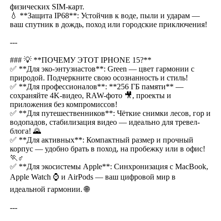
физических SIM-карт.
💧 **Защита IP68**: Устойчив к воде, пыли и ударам —
ваш спутник в дождь, поход или городские приключения!
---
### 💡 **ПОЧЕМУ ЭТОТ IPHONE 15?**
✅ **Для эко-энтузиастов**: Green — цвет гармонии с
природой. Подчеркните свою осознанность и стиль!
✅ **Для профессионалов**: **256 ГБ памяти** —
сохраняйте 4K-видео, RAW-фото 🎥, проекты и
приложения без компромиссов!
✅ **Для путешественников**: Чёткие снимки лесов, гор и
водопадов, стабилизация видео — идеально для тревел-
блога! 🌄
✅ **Для активных**: Компактный размер и прочный
корпус — удобно брать в поход, на пробежку или в офис!
🏃♂️
✅ **Для экосистемы Apple**: Синхронизация с MacBook,
Apple Watch ⌚ и AirPods — ваш цифровой мир в
идеальной гармонии. 🌐
---