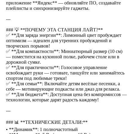
приложение **Яндекс** — обновляйте ПО, создавайте
плейлисты и синхронизируйте гаджеты.
---
### 💡 **ПОЧЕМУ ЭТА СТАНЦИЯ ЛАЙТ?**
✅ **Для заряда энергии**: Лимонный цвет пробуждает
оптимизм — идеален для утренних пробуждений и
творческих порывов!
✅ **Для компактности**: Миниатюрный размер (10 см)
— поместится на кухонной полке, рабочем столе или в
дорожной сумке.
✅ **Для практичности**: Голосовое управление
освобождает руки — готовьте, танцуйте или занимайтесь
спортом под любимые треки!
✅ **Для семьи**: Включайте детям весёлые песенки, а
себе — мотивирующие подкасты или джаз для релакса.
✅ **Для бюджета**: Доступная цена без компромиссов —
технологии, которые дарят радость каждому!
---
### 📊 **ТЕХНИЧЕСКИЕ ДЕТАЛИ:**
• **Динамик**: 1 полночастотный