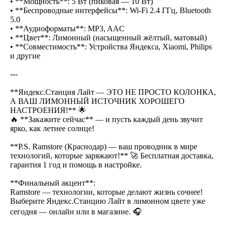
• **Мощность**: 5 Вт (пиковая — 10 Вт)
• **Беспроводные интерфейсы**: Wi-Fi 2.4 ГГц, Bluetooth
5.0
• **Аудиоформаты**: MP3, AAC
• **Цвет**: Лимонный (насыщенный жёлтый, матовый)
• **Совместимость**: Устройства Яндекса, Xiaomi, Philips
и другие
---
**Яндекс.Станция Лайт — ЭТО НЕ ПРОСТО КОЛОНКА,
А ВАШ ЛИМОННЫЙ ИСТОЧНИК ХОРОШЕГО
НАСТРОЕНИЯ!** 🌟
🔥 **Закажите сейчас** — и пусть каждый день звучит
ярко, как летнее солнце!
**P.S. Ramstore (Краснодар) — ваш проводник в мире
технологий, которые заряжают!** 🚀 Бесплатная доставка,
гарантия 1 год и помощь в настройке.
**Финальный акцент**:
Ramstore — технологии, которые делают жизнь сочнее!
Выберите Яндекс.Станцию Лайт в лимонном цвете уже
сегодня — онлайн или в магазине. 🎧