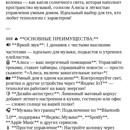
колонка — как капля солнечного света, которая наполнит
пространство музыкой, голосом Алисы и лёгкостью
управления умным домом. Идеальный выбор для тех, кто
любит технологии с характером!
---
### 🔥 **ОСНОВНЫЕ ПРЕИМУЩЕСТВА:**
🔊 **Яркий звук**: 1 динамик с чистыми высокими
частотами — идеально для музыки, подкастов и утренних
плейлистов.
🤖 **Алиса — ваш энергичный помощник**: Управляйте
треками, ставьте таймеры, спрашивайте новости — просто
скажите: *«Алиса, включи зажигательные хиты»*!
🏡 **Умный дом в одном касании**: Контролируйте свет,
розетки и другие устройства через **Яндекс IoT** —
технологии работают на вашу энергию!
🍋 **Дизайн-антистресс**: Лимонный матовый корпус
добавит летнего настроения в кухню, гостиную или офис
— словно солнце на вашей полке!
🎧 **Музыка без границ**: Подключение по **Bluetooth
5.0**, поддержка **Яндекс.Музыки**, **Spotify**,
**Apple Music** и других сервисов.
📱 **Простое управление**: Настройте колонку через