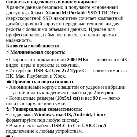
скорость и надежность в вашем кармане
Храните данные безопасно и получайте мгновенный
доступ к файлам с
Xiaomi Mi Portable SSD 1TB
! Этот
сверхскоростной SSD-накопитель сочетает компактный
дизайн, прочный корпус и передовые технологии для
работы с большими объемами данных. Идеален для
профессионалов, геймеров и всех, кто ценит время и
надежность.
Ключевые особенности:
⚡
Молниеносная скорость
:
• Скорость чтения/записи до
2000 МБ/с
— переносите 4K-
видео, игры и проекты за секунды.
• Интерфейс
USB 3.2 Gen 2x2 Type-C
— совместимость с
ПК, Mac, PlayStation и Xbox.
💼
Прочность и портативность
:
• Алюминиевый корпус с защитой от ударов и вибрации
— устойчивость к падениям с высоты до
2 метров
.
• Компактные размеры (
10x5x1 см
) и вес
90 г
— легко
носить в кармане или сумке.
🔌
Универсальная совместимость
:
• Поддержка
Windows, macOS, Android, Linux
—
форматируйте под любую систему.
• В комплекте кабель
USB-C to C
и
USB-C to A
—
подключение к любым устройствам.