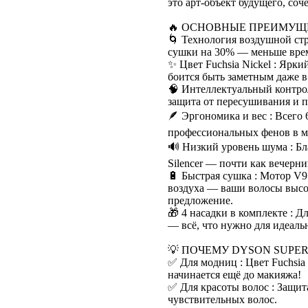
это арт-объект будущего, со
🔥 ОСНОВНЫЕ ПРЕИМУЩ
🌀 Технология воздушной ст
сушки на 30% — меньше врем
✨ Цвет Fuchsia Nickel : Ярки
боится быть заметным даже в
🧠 Интеллектуальный контро
защита от пересушивания и 
🪶 Эргономика и вес : Всего
профессиональных фенов в м
🔊 Низкий уровень шума : Бл
Silencer — почти как вечерни
🔋 Быстрая сушка : Мотор V9
воздуха — ваши волосы высох
предложение.
🎁 4 насадки в комплекте : Д
— всё, что нужно для идеальн
💡 ПОЧЕМУ DYSON SUPER
✅ Для модниц : Цвет Fuchsia
начинается ещё до макияжа!
✅ Для красоты волос : Защит
чувствительных волос.