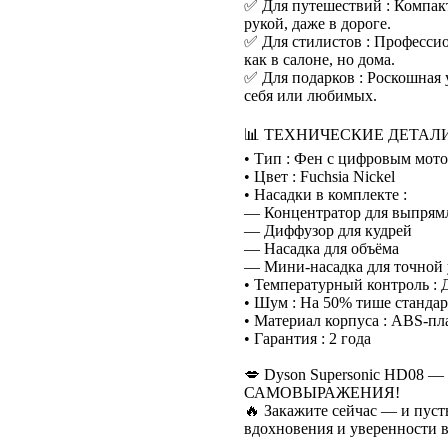
✅ Для путешествий : Компакт
рукой, даже в дороге.
✅ Для стилистов : Професси
как в салоне, но дома.
✅ Для подарков : Роскошная 
себя или любимых.
📊 ТЕХНИЧЕСКИЕ ДЕТАЛИ
• Тип : Фен с цифровым мот
• Цвет : Fuchsia Nickel
• Насадки в комплекте :
— Концентратор для выпрям
— Диффузор для кудрей
— Насадка для объёма
— Мини-насадка для точной
• Температурный контроль : Д
• Шум : На 50% тише станда
• Материал корпуса : ABS-пл
• Гарантия : 2 года
💋 Dyson Supersonic HD0
САМОВЫРАЖЕНИЯ!
🔥 Закажите сейчас — и пуст
вдохновения и уверенности в