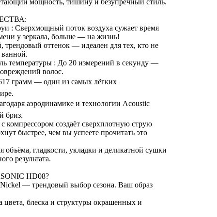
четающий мощность, тишину и безупречный стиль.
ЕСТВА:
руи : Сверхмощный поток воздуха сужает время
ени у зеркала, больше — на жизнь!
й, трендовый оттенок — идеален для тех, кто не
 ванной.
ль температуры : До 20 измерений в секунду —
повреждений волос.
 617 грамм — один из самых лёгких
ире.
агодаря аэродинамике и технологии Acoustic
й бриз.
 с компрессором создаёт сверхплотную струю
нут быстрее, чем вы успеете прочитать это
ля объёма, гладкости, укладки и деликатной сушки
ого результата.
SONIC HD08?
 Nickel — трендовый выбор сезона. Ваш образ
а цвета, блеска и структуры окрашенных и