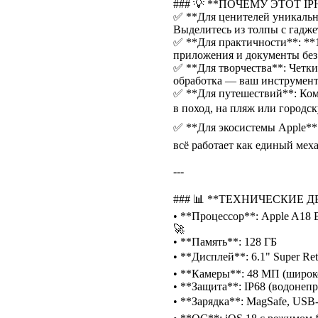
### 💡 **ПОЧЕМУ ЭТОТ IP
✅ **Для ценителей уникально
Выделитесь из толпы с гадже
✅ **Для практичности**: **1
приложения и документы без
✅ **Для творчества**: Четки
обработка — ваш инструмент
✅ **Для путешествий**: Ком
в поход, на пляж или городск
✅ **Для экосистемы Apple**:
всё работает как единый меха
---
### 📊 **ТЕХНИЧЕСКИЕ Д
• **Процессор**: Apple A18 
🚀
• **Память**: 128 ГБ
• **Дисплей**: 6.1" Super Ret
• **Камеры**: 48 МП (широко
• **Защита**: IP68 (водонепр
• **Зарядка**: MagSafe, USB-