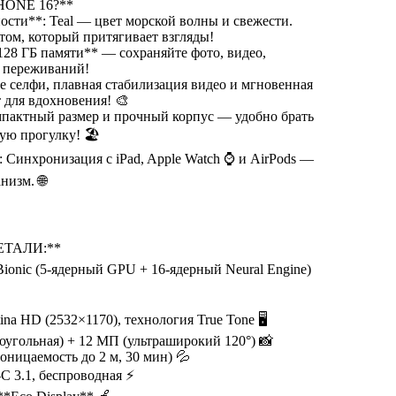
HONE 16?**
сти**: Teal — цвет морской волны и свежести.
том, который притягивает взгляды!
28 ГБ памяти** — сохраняйте фото, видео,
 переживаний!
е селфи, плавная стабилизация видео и мгновенная
 для вдохновения! 🎨
пактный размер и прочный корпус — удобно брать
ую прогулку! 🏖️
 Синхронизация с iPad, Apple Watch ⌚ и AirPods —
низм. 🌐
ЕТАЛИ:**
Bionic (5-ядерный GPU + 16-ядерный Neural Engine)
ina HD (2532×1170), технология True Tone 🖥
угольная) + 12 МП (ультраширокий 120°) 📸
оницаемость до 2 м, 30 мин) 💦
C 3.1, беспроводная ⚡