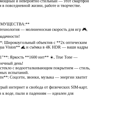
, мощный и невероятно стильный — этот смартфон
 в повседневной жизни, работе и творчестве.
ИМУЩЕСТВА:**
 технология — молниеносная скорость для игр 🎮,
задачности!
*: Широкоугольный объектив с **2x оптическим
ua Vision** 🌊 и съёмка в 4K HDR — ваши кадры
.1"**: Яркость **1600 нит** ☀️, True Tone —
лнечный день!
е стекло с водоотталкивающим покрытием — стиль,
вных испытаний.
ти**: Соцсети, звонки, музыка — энергии хватит
рый интернет и свобода от физических SIM-карт.
в к воде, пыли и падениям — идеален для