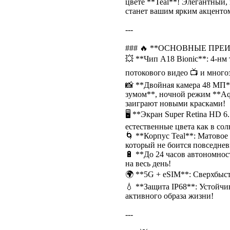
цвете **Teal**! Элегантный
станет вашим ярким акцентом
---
### 🔥 **ОСНОВНЫЕ ПРЕ
💥 **Чип A18 Bionic**: 4-нм
потокового видео 📺 и много
📸 **Двойная камера 48 МП*
зумом**, ночной режим **Aq
заиграют новыми красками!
🖥 **Экран Super Retina HD 6
естественные цвета как в со
🌀 **Корпус Teal**: Матово
который не боится повседне
🔋 **До 24 часов автономнос
на весь день!
🌍 **5G + eSIM**: Сверхбыст
💧 **Защита IP68**: Устойчи
активного образа жизни!
---