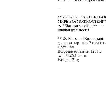
• **ОС**: iOS 18 с режимом 
---
**iPhone 16 — ЭТО НЕ 
МИРЕ ВОЗМОЖНОСТЕЙ!**
🔥 **Закажите сейчас** — и
индивидуальность!
**P.S. Ramstore (Краснодар)
доставка, гарантия 2 года и 
Цвет: Teal
Встроенная память: 128 ГБ
lwh: 71x7x146 mm
Weight: 171 g