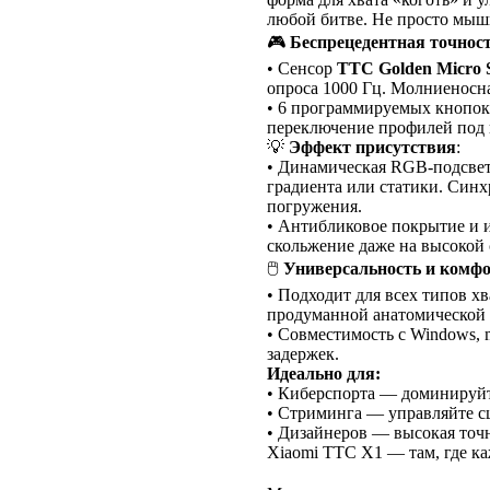
любой битве. Не просто мыш
🎮
Беспрецедентная точнос
• Сенсор
TTC Golden Micro 
опроса 1000 Гц. Молниеносна
• 6 программируемых кнопок
переключение профилей под 
💡
Эффект присутствия
:
• Динамическая RGB-подсвет
градиента или статики. Синх
погружения.
• Антибликовое покрытие и 
скольжение даже на высокой 
🖱
Универсальность и комф
• Подходит для всех типов хв
продуманной анатомической 
• Совместимость с Windows, 
задержек.
Идеально для:
• Киберспорта — доминируйте 
• Стриминга — управляйте с
• Дизайнеров — высокая точн
Xiaomi TTC X1 — там, где ка