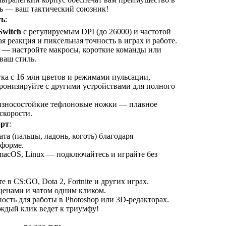
ь — ваш тактический союзник!
ть
:
Switch
с регулируемым DPI (до 26000) и частотой
я реакция и пиксельная точность в играх и работе.
 — настройте макросы, короткие команды или
ваш стиль.
ка с 16 млн цветов и режимами пульсации,
ронизируйте с другими устройствами для полного
износостойкие тефлоновые ножки — плавное
скорости.
орт
:
ата (пальцы, ладонь, коготь) благодаря
форме.
macOS, Linux — подключайтесь и играйте без
в CS:GO, Dota 2, Fortnite и других играх.
ценами и чатом одним кликом.
ость для работы в Photoshop или 3D-редакторах.
ждый клик ведет к триумфу!