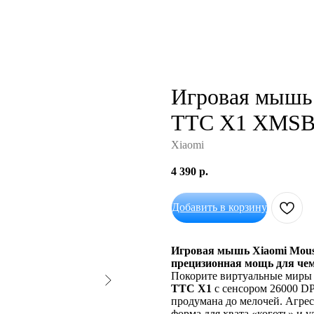
Игровая мышь
TTC X1 XMSB
Xiaomi
4 390
р.
Добавить в корзину
Игровая мышь Xiaomi Mou
прецизионная мощь для че
Покорите виртуальные миры 
TTC X1
с сенсором 26000 DP
продумана до мелочей. Агре
форма для хвата «коготь» и 