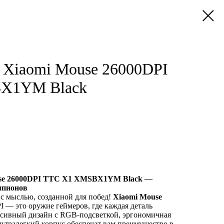
 Xiaomi Mouse 26000DPI
X1YM Black
se 26000DPI TTC X1 XMSBX1YM Black —
мпионов
с мыслью, созданной для побед!
Xiaomi Mouse
I — это оружие геймеров, где каждая деталь
ссивный дизайн с RGB-подсветкой, эргономичная
ультралегкий корпус обеспечат вам преимущество в