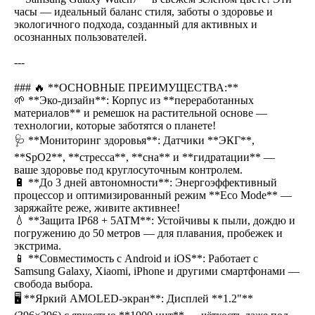
часы — идеальный баланс стиля, заботы о здоровье и
экологичного подхода, созданный для активных и
осознанных пользователей.
---
### 🔥 **ОСНОВНЫЕ ПРЕИМУЩЕСТВА:**
🌱 **Эко-дизайн**: Корпус из **переработанных
материалов** и ремешок на растительной основе —
технологии, которые заботятся о планете!
🩺 **Мониторинг здоровья**: Датчики **ЭКГ**,
**SpO2**, **стресса**, **сна** и **гидратации** —
ваше здоровье под круглосуточным контролем.
🔋 **До 3 дней автономности**: Энергоэффективный
процессор и оптимизированный режим **Eco Mode** —
заряжайте реже, живите активнее!
💧 **Защита IP68 + 5ATM**: Устойчивы к пыли, дождю и
погружению до 50 метров — для плавания, пробежек и
экстрима.
📱 **Совместимость с Android и iOS**: Работает с
Samsung Galaxy, Xiaomi, iPhone и другими смартфонами —
свобода выбора.
🖥️ **Яркий AMOLED-экран**: Дисплей **1.2"**