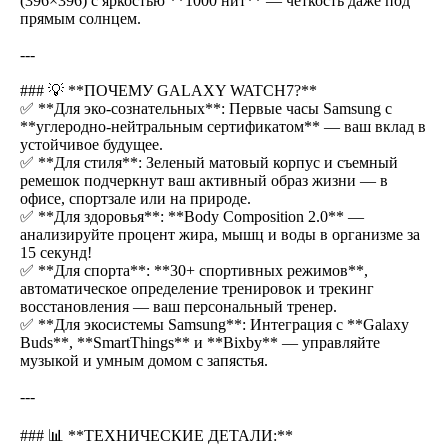
(396×396) с яркостью **1000 нит** — чёткость даже под
прямым солнцем.
---
### 💡 **ПОЧЕМУ GALAXY WATCH7?**
✅ **Для эко-сознательных**: Первые часы Samsung с
**углеродно-нейтральным сертификатом** — ваш вклад в
устойчивое будущее.
✅ **Для стиля**: Зеленый матовый корпус и съемный
ремешок подчеркнут ваш активный образ жизни — в
офисе, спортзале или на природе.
✅ **Для здоровья**: **Body Composition 2.0** —
анализируйте процент жира, мышц и воды в организме за
15 секунд!
✅ **Для спорта**: **30+ спортивных режимов**,
автоматическое определение тренировок и трекинг
восстановления — ваш персональный тренер.
✅ **Для экосистемы Samsung**: Интеграция с **Galaxy
Buds**, **SmartThings** и **Bixby** — управляйте
музыкой и умным домом с запястья.
---
### 📊 **ТЕХНИЧЕСКИЕ ДЕТАЛИ:**