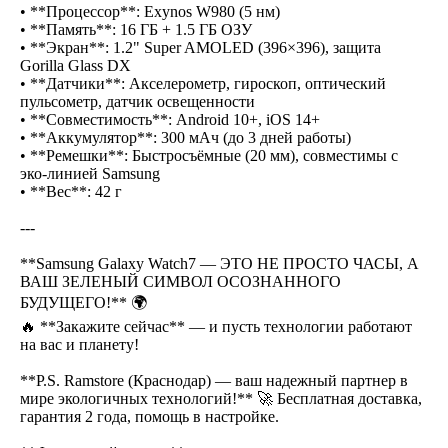
• **Процессор**: Exynos W980 (5 нм)
• **Память**: 16 ГБ + 1.5 ГБ ОЗУ
• **Экран**: 1.2" Super AMOLED (396×396), защита
Gorilla Glass DX
• **Датчики**: Акселерометр, гироскоп, оптический
пульсометр, датчик освещенности
• **Совместимость**: Android 10+, iOS 14+
• **Аккумулятор**: 300 мАч (до 3 дней работы)
• **Ремешки**: Быстросъёмные (20 мм), совместимы с
эко-линией Samsung
• **Вес**: 42 г
---
**Samsung Galaxy Watch7 — ЭТО НЕ ПРОСТО ЧАСЫ, А
ВАШ ЗЕЛЕНЫЙ СИМВОЛ ОСОЗНАННОГО
БУДУЩЕГО!** 🌍
🔥 **Закажите сейчас** — и пусть технологии работают
на вас и планету!
**P.S. Ramstore (Краснодар) — ваш надежный партнер в
мире экологичных технологий!** 🚀 Бесплатная доставка,
гарантия 2 года, помощь в настройке.