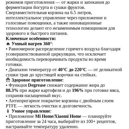
режимов приготовления — от жарки и запекания до
ферментации йогурта и сушки фруктов.
Сверхвместительная корзина на 6.5 литров,
интеллектуальное управление через приложение и
голосовые помощники, а также инновационные
технологии делают его незаменимым помощником для
здорового и быстрого питания.
Ключевые особенности:
🔥
Умный нагрев 360°
:
• Равномерное распределение горячего воздуха благодаря
усовершенствованной циркуляции, что исключает
необходимость переворачивать продукты во время
готовки.
• Диапазон температур от
40°C до 220°C
— от деликатной
сушки трав до хрустящей корочки на стейках.
🍟
Здоровое приготовление
:
• Функция
Degrease
снижает содержание жира до
88.3%
при жарке картофеля и до
196%
при готовке мяса,
сохраняя насыщенный вкус.
• Антипригарное покрытие корзины с двойным слоем
PTFE — легкость очистки и долговечность.
📱
Умное управление
:
• Приложение
Mi Home/Xiaomi Home
— планируйте
приготовление за 24 часа, выбирайте из 100+ рецептов,
настраивайте температуру удаленно.