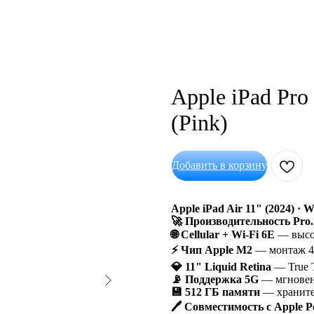
Apple iPad Pro
(Pink)
Добавить в корзину
Apple iPad Air 11" (2024) · W
🚀 Производительность Pro
🌐 Cellular + Wi-Fi 6E
— высок
⚡️ Чип Apple M2
— монтаж 4
💎 11" Liquid Retina
— True T
📡 Поддержка 5G
— мгновенн
💾 512 ГБ памяти
— храните 
🖊️ Совместимость с Apple Pe