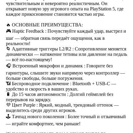
чувствительным и невероятно реалистичным. Он
открывает новую эру игрового опыта на PlayStation 5, где
каждое прикосновение становится частью игры.
🔥 ОСНОВНЫЕ ПРЕИМУЩЕСТВА:
🎮 Haptic Feedback : Почувствуйте каждый удар, выстрел и
шаг — обратная связь передаёт ощущения, как в
реальности!
🌀 Адаптивные триггеры L2/R2 : Сопротивление меняется
динамически — натяжение тетивы или давление на педаль
— всё по-настоящему!
🎧 Встроенный микрофон и динамик : Говорите без
гарнитуры, слышите звуки напрямую через контроллер —
больше свободы, больше погружения.
📶 Беспроводное подключение : Bluetooth + USB-C —
удобство и скорость в ваших руках.
🔋 До 15 часов автономности : Долгий геймплей без
перерывов на зарядку.
💜 Цвет Purple : Яркий, модный, трендовый оттенок —
выделитесь среди других игроков.
🕹 Тачпад нового поколения : Более точный и отзывчивый
— играйте комфортнее, чем раньше!