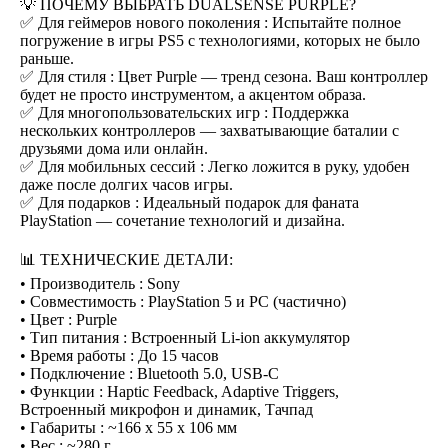
💡 ПОЧЕМУ ВЫБРАТЬ DUALSENSE PURPLE?
✅ Для геймеров нового поколения : Испытайте полное
погружение в игры PS5 с технологиями, которых не было
раньше.
✅ Для стиля : Цвет Purple — тренд сезона. Ваш контроллер
будет не просто инструментом, а акцентом образа.
✅ Для многопользовательских игр : Поддержка
нескольких контроллеров — захватывающие баталии с
друзьями дома или онлайн.
✅ Для мобильных сессий : Легко ложится в руку, удобен
даже после долгих часов игры.
✅ Для подарков : Идеальный подарок для фаната
PlayStation — сочетание технологий и дизайна.
📊 ТЕХНИЧЕСКИЕ ДЕТАЛИ:
• Производитель : Sony
• Совместимость : PlayStation 5 и PC (частично)
• Цвет : Purple
• Тип питания : Встроенный Li-ion аккумулятор
• Время работы : До 15 часов
• Подключение : Bluetooth 5.0, USB-C
• Функции : Haptic Feedback, Adaptive Triggers,
Встроенный микрофон и динамик, Тачпад
• Габариты : ~166 x 55 x 106 мм
• Вес : ~280 г