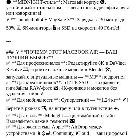
🌑 **MIDNIGHT-стиль**: Матовый корпус 🌚,
устойчивый к отпечаткам — элегантность для офиса, вуза
или коворкинга!
⚡ **Thunderbolt 4 + MagSafe 3**: Зарядка за 30 минут до
50% ⏳, 6K-мониторы 🖥 и SSD на скорости 40 Гбит/с!
---
### 💡 **ПОЧЕМУ ЭТОТ MACBOOK AIR — ВАШ
ЛУЧШИЙ ВЫБОР?**
✅ **Для профессионалов**: Редактируйте 8K в DaVinci
Resolve 🎞️, стройте сложные модели в Blender 🛠️,
запускайте виртуальные машины — **M3** не дрогнет!
✅ **Для креативщиков**: 512 ГБ SSD — сохраняйте
гигабайты RAW-фото 📸, 4K-роликов и мокапов без
удаления файлов!
✅ **Для мобильности**: Суперлегкий — **1,24 кг** 🪶!
Берете в рюкзак 🎒, на встречу или в путешествие ✈️.
✅ **Для стиля**: Midnight — цвет амбиций и тайн.
Выделяйтесь даже в темноте! 🌃
✅ **Для экосистемы Apple**: AirDrop между
устройствами 📱⌚💻, Continuity, iCloud — ваш цифровой