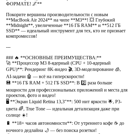
ФОРМАТЕ! 🌌**
Покорите вершины производительности с новым
**MacBook Air 2024** на чипе **M3**! 💥 Глубокий
**Midnight**, увеличенные **16 ГБ RAM** и **512 ГБ
SSD** — идеальный инструмент для тех, кто не признает
компромиссов!
---
### 🔥 **ОСНОВНЫЕ ПРЕИМУЩЕСТВА:**
🚀 **Процессор M3 8-ядерный (CPU + 10-ядерный
GPU)**: Рендеринг 8K-видео 🎬, 3D-моделирование 🧊,
AI-задачи 🤖 — всё на гиперскорости!
💾 **16 ГБ RAM + 512 ГБ SSD**: В 2️⃣ раза больше
мощности для профессиональных приложений и места для
проектов, фото и видео!
🖥 **Экран Liquid Retina 13,3"**: 500 нит яркости 🌟, P3-
цвета 🌈, True Tone — идеальная детализация даже при
солнце ☀️!
🔋 **18+ часов автономности**: От утреннего кофе ☕ до
ночного дедлайна 🌙 — без поиска розетки!