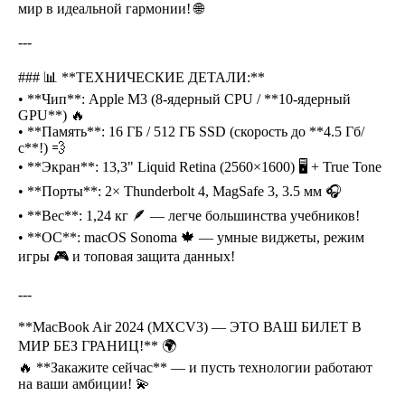
мир в идеальной гармонии! 🌐
---
### 📊 **ТЕХНИЧЕСКИЕ ДЕТАЛИ:**
• **Чип**: Apple M3 (8-ядерный CPU / **10-ядерный
GPU**) 🔥
• **Память**: 16 ГБ / 512 ГБ SSD (скорость до **4.5 Гб/
с**!) 💨
• **Экран**: 13,3" Liquid Retina (2560×1600) 🖥 + True Tone
• **Порты**: 2× Thunderbolt 4, MagSafe 3, 3.5 мм 🎧
• **Вес**: 1,24 кг 🪶 — легче большинства учебников!
• **ОС**: macOS Sonoma 🍁 — умные виджеты, режим
игры 🎮 и топовая защита данных!
---
**MacBook Air 2024 (MXCV3) — ЭТО ВАШ БИЛЕТ В
МИР БЕЗ ГРАНИЦ!** 🌍
🔥 **Закажите сейчас** — и пусть технологии работают
на ваши амбиции! 💫